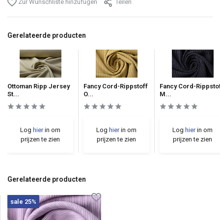
Zur Wunschliste hinzufügen
Teilen
Gerelateerde producten
Ottoman Ripp Jersey
Fancy Cord-Rippstoff
Fancy Cord-Rippsto
St...
O...
M...
Log
hier
in om
Log
hier
in om
Log
hier
in om
prijzen te zien
prijzen te zien
prijzen te zien
Gerelateerde producten
sale 25%