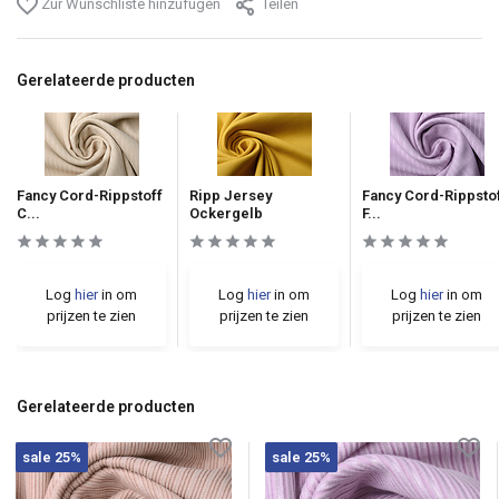
Zur Wunschliste hinzufügen
Teilen
Gerelateerde producten
Fancy Cord-Rippstoff
Ripp Jersey
Fancy Cord-Rippsto
C...
Ockergelb
F...
Log
hier
in om
Log
hier
in om
Log
hier
in om
prijzen te zien
prijzen te zien
prijzen te zien
Gerelateerde producten
sale 25%
sale 25%