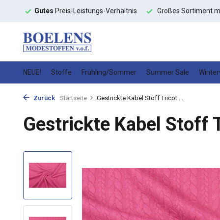
Verhältnis
Großes Sortiment mit
schneller Lieferung
Hochw
NEUE!
Stoffe
Frühling/Sommer
Summer Sale
Winter
Zurück
Startseite
Gestrickte Kabel Stoff Tricot ...
Gestrickte Kabel Stoff 