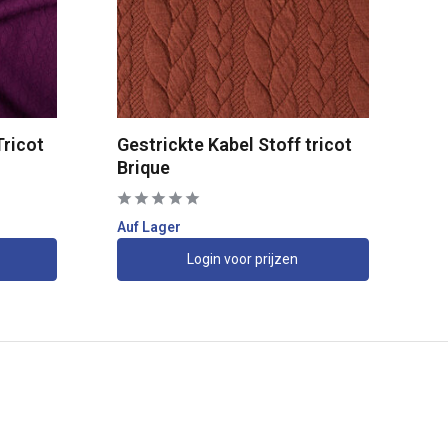
Tricot
Gestrickte Kabel Stoff tricot
St
Brique
Je
Auf Lager
Au
Login voor prijzen