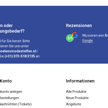
n oder
Rezensionen
tungsbedarf?
Wij scoren een
5
5/5
Google
 für Sie bereit. Bitte
ieren Sie uns unter
oelensmodestoffen.nl
|
Sie
(+31) 073-518 3135
an
 Konto
Informationen
konto anlegen
Alle Produkte
Bestellungen
Neue Produkte
achrichten (Tickets)
Angebote