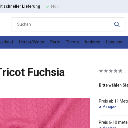
ertige
Modestoffe
Gutes
Preis-Leistungs-Verhältnis
verkauf
Herbst/Winter
Party
Thema
Anderen
Über uns
Tricot Fuchsia
Bitte wählen Sie
Preis ab 11 Met
Auf Lager
Preis 6-10 mete