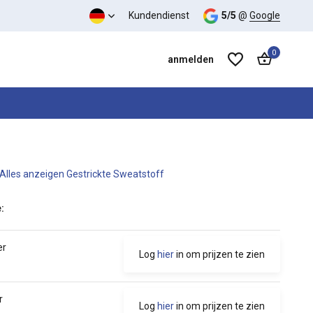
Kundendienst
5/5
@
Google
0
anmelden
Alles anzeigen Gestrickte Sweatstoff
Benutzerkonto anlegen
Benutzerkonto anlegen
:
er
Log
hier
in om prijzen te zien
r
Log
hier
in om prijzen te zien