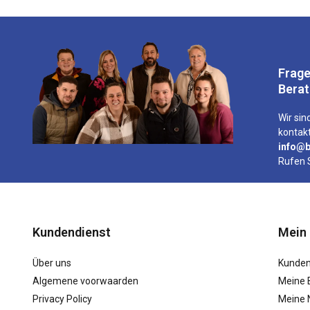
Frage
Bera
Wir sind
kontakt
info@b
Rufen 
Kundendienst
Mein
Über uns
Kunden
Algemene voorwaarden
Meine 
Privacy Policy
Meine N