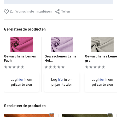
Zur Wunschliste hinzufügen
Teilen
Gerelateerde producten
Gewaschene Leinen
Gewaschenes Leinen
Gewaschenes Leine
Fuch...
Hel...
gra...
Log
hier
in om
Log
hier
in om
Log
hier
in om
prijzen te zien
prijzen te zien
prijzen te zien
Gerelateerde producten