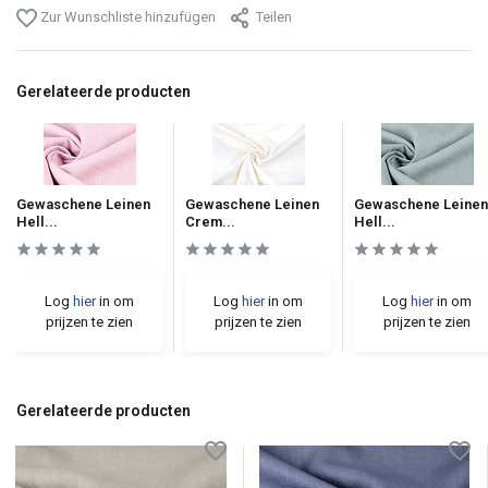
Zur Wunschliste hinzufügen
Teilen
Gerelateerde producten
Gewaschene Leinen
Gewaschene Leinen
Gewaschene Leinen
Hell...
Crem...
Hell...
Log
hier
in om
Log
hier
in om
Log
hier
in om
prijzen te zien
prijzen te zien
prijzen te zien
Gerelateerde producten