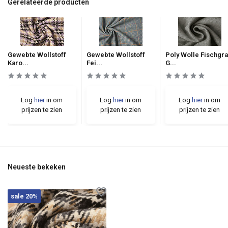
Gerelateerde producten
Gewebte Wollstoff
Gewebte Wollstoff
Poly Wolle Fischgra
Karo...
Fei...
G...
Log
hier
in om
Log
hier
in om
Log
hier
in om
prijzen te zien
prijzen te zien
prijzen te zien
Neueste bekeken
sale 20%